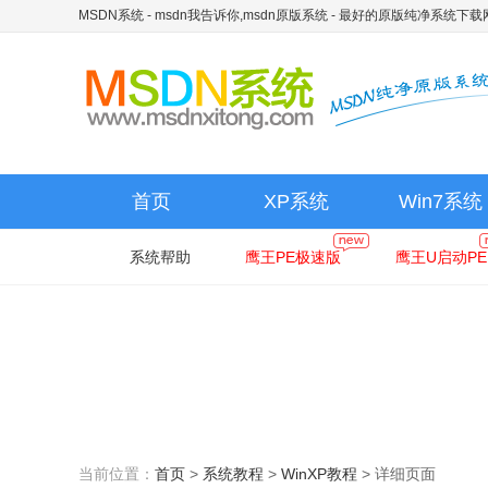
MSDN系统 - msdn我告诉你,msdn原版系统
- 最好的原版纯净系统下载
首页
XP系统
Win7系统
系统帮助
鹰王PE极速版
鹰王U启动PE
当前位置：
首页
>
系统教程
>
WinXP教程
>
详细页面