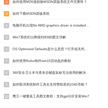
如何使用MD5值校验MSDN原版系统文件完整性？
2
如何下载MSDN原版系统
3
电脑开机出现No AMD graphics driver is installed的解决方案
4
Win7系统IE11降级到IE8的图文详解
5
OS Optimized Defaults是什么意思？打开或关闭有什么区别？
6
如何使用Rufus制作win10启动盘的教程
7
360安全卫士木马查杀后键盘鼠标无法使用的解决方法
8
如何取消系统制作工具在支持赞助里的2345导航？
9
鹰王一键重装工具图文教程：支持gpt分区安装Win7
10