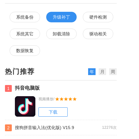
系统备份
升级补丁
硬件检测
系统其它
卸载清除
驱动相关
数据恢复
热门推荐
年
月
周
抖音电脑版
1
视频播放/
下载
搜狗拼音输入法(优化版) V15.9
2
12276次