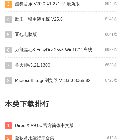
酷狗音乐 V20.0.41.27197 最新版
3
8649次
鹰王一键重装系统 V25.6
4
8149次
豆包电脑版
5
8041次
万能驱动8 EasyDrv 25v3 Win10/11离线驱动包
6
6983次
鲁大师v5.21.1300
7
6838次
Microsoft Edge浏览器 V133.0.3065.82 官方版
8
6726次
本类下载排行
DirectX V9.0c 官方简体中文版
1
微软常用运行库合集
2
612次