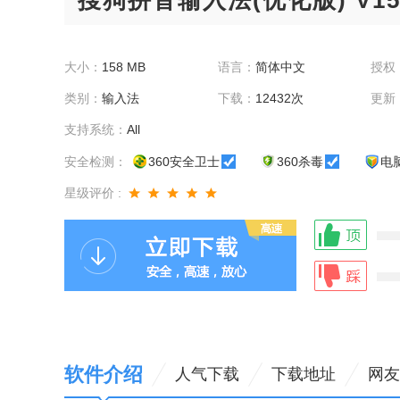
搜狗拼音输入法(优化版) V15
大小：
158 MB
语言：
简体中文
授权
类别：
输入法
下载：
12432次
更新
支持系统：
All
安全检测：
360安全卫士
360杀毒
电
星级评价 :
软件介绍
人气下载
下载地址
网友