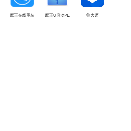
鹰王在线重装
鹰王U启动PE
鲁大师